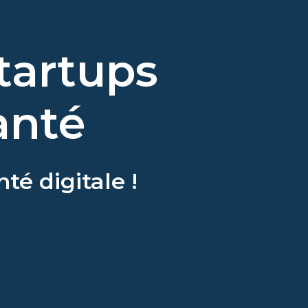
tartups 
anté 
té digitale !